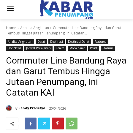
Home
Analisa Angkutan
Commuter Line Bandung Raya dan Garut
Tembus Hingga Jutaan Penumpang, Ini Catatan...
Analisa Angkutan
Darat
Destinasi
Destinasi Darat
Featured
Hot News
Jadwal Perjalanan
Kereta
Moda darat
Point
Stasiun
Commuter Line Bandung Raya
dan Garut Tembus Hingga
Jutaan Penumpang, Ini
Catatan KAI
By
Sendy Prasetya
20/04/2026