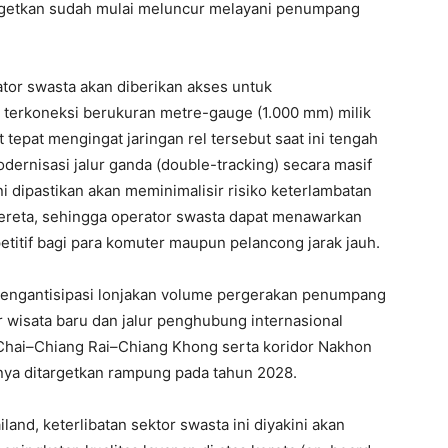
argetkan sudah mulai meluncur melayani penumpang
tor swasta akan diberikan akses untuk
l terkoneksi berukuran metre-gauge (1.000 mm) milik
 tepat mengingat jaringan rel tersebut saat ini tengah
ernisasi jalur ganda (double-tracking) secara masif
ni dipastikan akan meminimalisir risiko keterlambatan
 kereta, sehingga operator swasta dapat menawarkan
etitif bagi para komuter maupun pelancong jarak jauh.
k mengantisipasi lonjakan volume pergerakan penumpang
 wisata baru dan jalur penghubung internasional
 Chai–Chiang Rai–Chiang Khong serta koridor Nakhon
a ditargetkan rampung pada tahun 2028.
land, keterlibatan sektor swasta ini diyakini akan