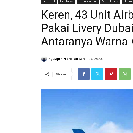
Featured
Hot News
Internasional
Moda Udara
Udara
Keren, 43 Unit Ai
Pakai Livery Dubai
Antaranya Warna-
By
Alpin Hardiansah
29/09/2021
Share