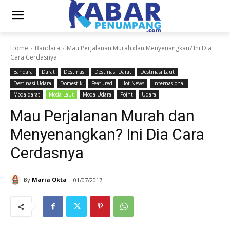
Home
Bandara
Mau Perjalanan Murah dan Menyenangkan? Ini Dia
Cara Cerdasnya
Bandara
Darat
Destinasi
Destinasi Darat
Destinasi Laut
Destinasi Udara
Domestik
Featured
Hot News
Internasional
Moda darat
Moda Laut
Moda Udara
Point
Udara
Mau Perjalanan Murah dan
Menyenangkan? Ini Dia Cara
Cerdasnya
By
Maria Okta
01/07/2017