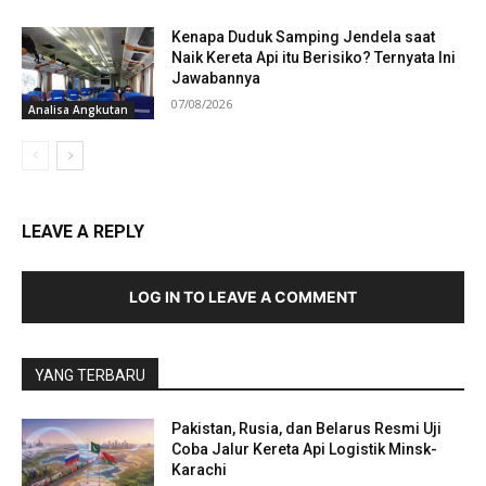
Kenapa Duduk Samping Jendela saat
Naik Kereta Api itu Berisiko? Ternyata Ini
Jawabannya
07/08/2026
Analisa Angkutan
LEAVE A REPLY
LOG IN TO LEAVE A COMMENT
YANG TERBARU
Pakistan, Rusia, dan Belarus Resmi Uji
Coba Jalur Kereta Api Logistik Minsk-
Karachi