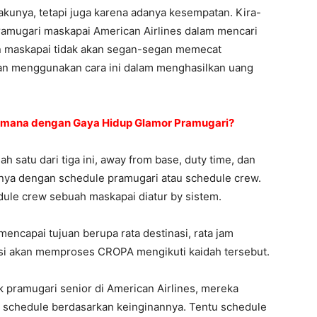
lakunya, tetapi juga karena adanya kesempatan. Kira-
 pramugari maskapai American Airlines dalam mencari
an maskapai tidak akan segan-segan memecat
an menggunakan cara ini dalam menghasilkan uang
imana dengan Gaya Hidup Glamor Pramugari?
h satu dari tiga ini, away from base, duty time, dan
itannya dengan schedule pramugari atau schedule crew.
ule crew sebuah maskapai diatur by sistem.
encapai tujuan berupa rata destinasi, rata jam
asi akan memproses CROPA mengikuti kaidah tersebut.
k pramugari senior di American Airlines, mereka
 schedule berdasarkan keinginannya. Tentu schedule