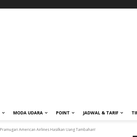
MODA UDARA
POINT
JADWAL & TARIF
TI
ng Pramugari American Airlines Hasilkan Uang Tambahan!