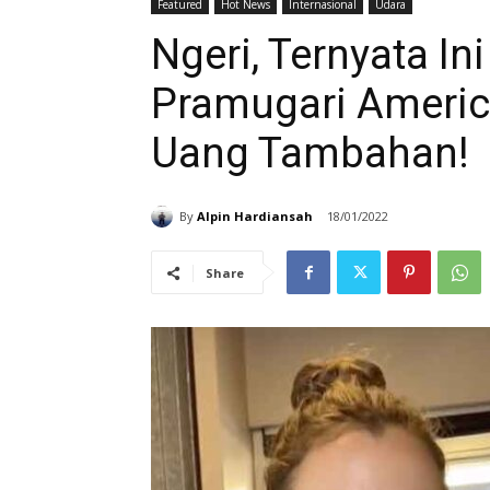
Featured
Hot News
Internasional
Udara
Ngeri, Ternyata In
Pramugari America
Uang Tambahan!
By
Alpin Hardiansah
18/01/2022
Share