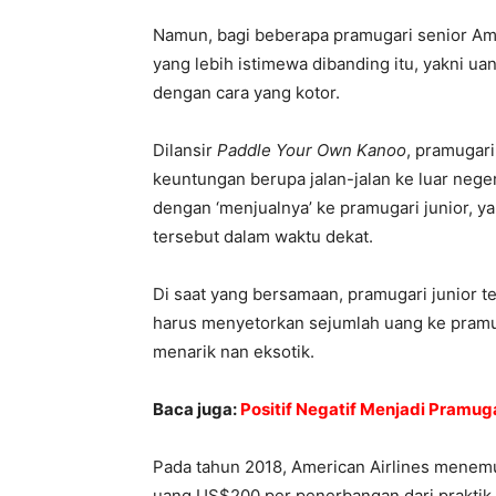
Namun, bagi beberapa pramugari senior Ameri
yang lebih istimewa dibanding itu, yakni ua
dengan cara yang kotor.
Dilansir
Paddle Your Own Kanoo
, pramugar
keuntungan berupa jalan-jalan ke luar negeri
dengan ‘menjualnya’ ke pramugari junior, 
tersebut dalam waktu dekat.
Di saat yang bersamaan, pramugari junior t
harus menyetorkan sejumlah uang ke pram
menarik nan eksotik.
Baca juga:
Positif Negatif Menjadi Pramug
Pada tahun 2018, American Airlines mene
uang US$200 per penerbangan dari praktik k