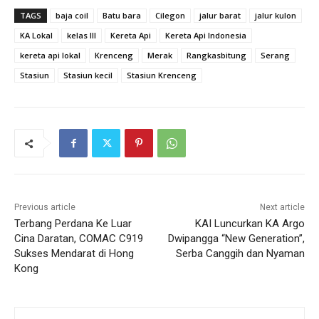
TAGS
baja coil
Batu bara
Cilegon
jalur barat
jalur kulon
KA Lokal
kelas III
Kereta Api
Kereta Api Indonesia
kereta api lokal
Krenceng
Merak
Rangkasbitung
Serang
Stasiun
Stasiun kecil
Stasiun Krenceng
Previous article
Next article
Terbang Perdana Ke Luar
KAI Luncurkan KA Argo
Cina Daratan, COMAC C919
Dwipangga “New Generation”,
Sukses Mendarat di Hong
Serba Canggih dan Nyaman
Kong