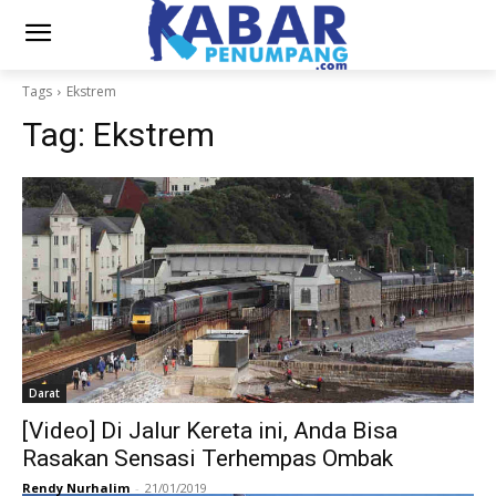
Tags
Ekstrem
Tag:
Ekstrem
Darat
[Video] Di Jalur Kereta ini, Anda Bisa
Rasakan Sensasi Terhempas Ombak
Rendy Nurhalim
-
21/01/2019