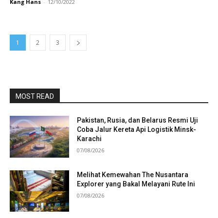
Kang Hans
-
12/10/2022
1
2
3
MOST READ
Pakistan, Rusia, dan Belarus Resmi Uji
Coba Jalur Kereta Api Logistik Minsk-
Karachi
07/08/2026
Melihat Kemewahan The Nusantara
Explorer yang Bakal Melayani Rute Ini
07/08/2026