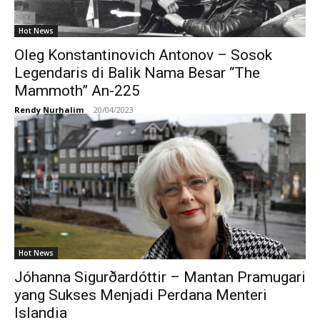
Hot News
Oleg Konstantinovich Antonov – Sosok
Legendaris di Balik Nama Besar “The
Mammoth” An-225
Rendy Nurhalim
-
20/04/2023
Hot News
Jóhanna Sigurðardóttir – Mantan Pramugari
yang Sukses Menjadi Perdana Menteri
Islandia