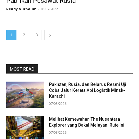
Pabrikan Pesawat Rusia
Rendy Nurhalim
-
18/07/2022
1
2
3
MOST READ
Pakistan, Rusia, dan Belarus Resmi Uji
Coba Jalur Kereta Api Logistik Minsk-
Karachi
07/08/2026
Melihat Kemewahan The Nusantara
Explorer yang Bakal Melayani Rute Ini
07/08/2026