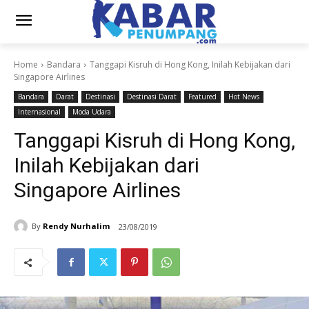
Home
Bandara
Tanggapi Kisruh di Hong Kong, Inilah Kebijakan dari
Singapore Airlines
Bandara
Darat
Destinasi
Destinasi Darat
Featured
Hot News
Internasional
Moda Udara
Tanggapi Kisruh di Hong Kong,
Inilah Kebijakan dari
Singapore Airlines
By
Rendy Nurhalim
23/08/2019