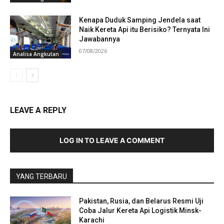
Kenapa Duduk Samping Jendela saat
Naik Kereta Api itu Berisiko? Ternyata Ini
Jawabannya
07/08/2026
Analisa Angkutan
LEAVE A REPLY
LOG IN TO LEAVE A COMMENT
YANG TERBARU
Pakistan, Rusia, dan Belarus Resmi Uji
Coba Jalur Kereta Api Logistik Minsk-
Karachi