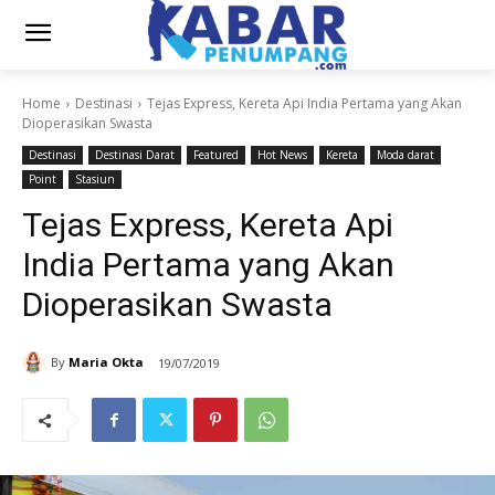
Home
Destinasi
Tejas Express, Kereta Api India Pertama yang Akan
Dioperasikan Swasta
Destinasi
Destinasi Darat
Featured
Hot News
Kereta
Moda darat
Point
Stasiun
Tejas Express, Kereta Api
India Pertama yang Akan
Dioperasikan Swasta
By
Maria Okta
19/07/2019