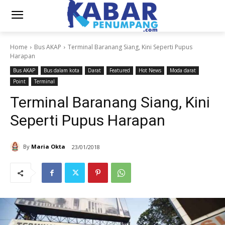
Home
Bus AKAP
Terminal Baranang Siang, Kini Seperti Pupus
Harapan
Bus AKAP
Bus dalam kota
Darat
Featured
Hot News
Moda darat
Point
Terminal
Terminal Baranang Siang, Kini
Seperti Pupus Harapan
By
Maria Okta
23/01/2018