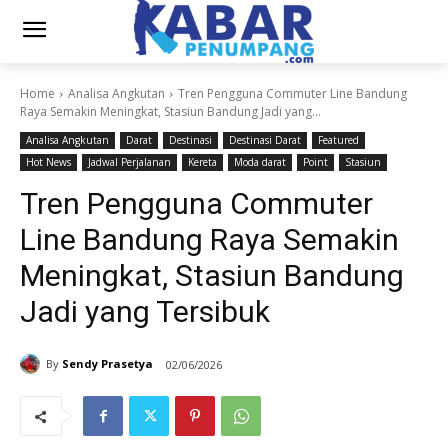
Home
Analisa Angkutan
Tren Pengguna Commuter Line Bandung
Raya Semakin Meningkat, Stasiun Bandung Jadi yang...
Analisa Angkutan
Darat
Destinasi
Destinasi Darat
Featured
Hot News
Jadwal Perjalanan
Kereta
Moda darat
Point
Stasiun
Tren Pengguna Commuter
Line Bandung Raya Semakin
Meningkat, Stasiun Bandung
Jadi yang Tersibuk
By
Sendy Prasetya
02/06/2026