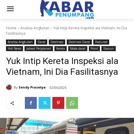
Home
Analisa Angkutan
Yuk Intip Kereta Inspeksi ala Vietnam, Ini Dia
Fasilitasnya
Analisa Angkutan
Darat
Destinasi
Destinasi Darat
Featured
Hot News
Jadwal Perjalanan
Kereta
Moda darat
Point
Stasiun
Yuk Intip Kereta Inspeksi ala
Vietnam, Ini Dia Fasilitasnya
By
Sendy Prasetya
02/06/2026