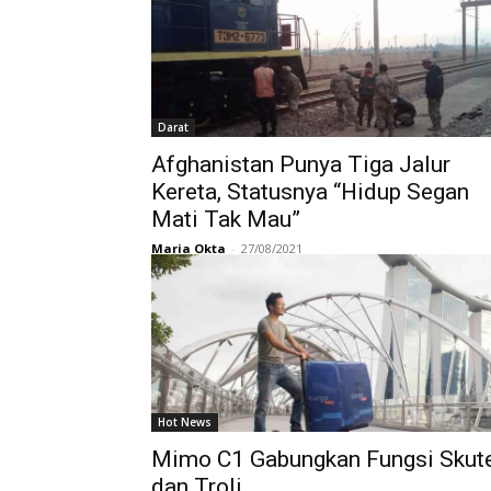
Darat
Afghanistan Punya Tiga Jalur
Kereta, Statusnya “Hidup Segan
Mati Tak Mau”
Maria Okta
-
27/08/2021
Hot News
Mimo C1 Gabungkan Fungsi Skut
dan Troli