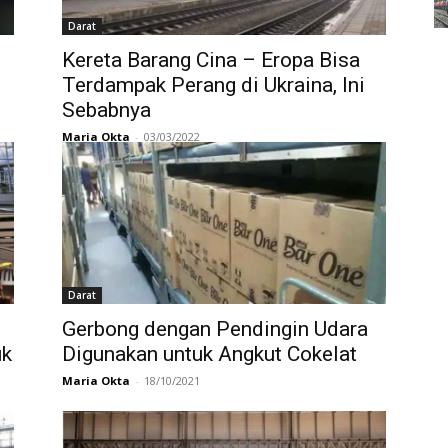
Darat
Kereta Barang Cina – Eropa Bisa
Terdampak Perang di Ukraina, Ini
Sebabnya
Maria Okta
-
03/03/2022
Darat
Gerbong dengan Pendingin Udara
uk
Digunakan untuk Angkut Cokelat
Maria Okta
-
18/10/2021