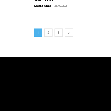
Maria Okta
-
28/02/2021
1
2
3