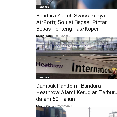
Bandara
Bandara Zurich Swiss Punya
AirPortr, Solusi Bagasi Pintar
Bebas Tenteng Tas/Koper
Kang Hans
-
09/06/2022
Bandara
Dampak Pandemi, Bandara
Heathrow Alami Kerugian Terbur
dalam 50 Tahun
Maria Okta
-
25/02/2022