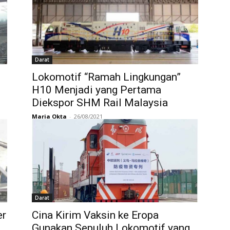
Darat
Lokomotif “Ramah Lingkungan”
H10 Menjadi yang Pertama
Diekspor SHM Rail Malaysia
Maria Okta
-
26/08/2021
Darat
er
Cina Kirim Vaksin ke Eropa
Gunakan Sepuluh Lokomotif yang