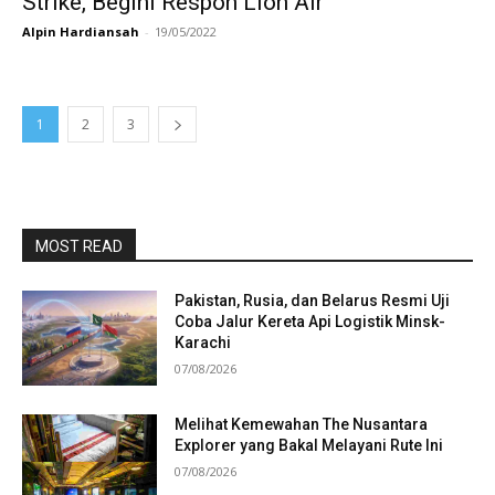
Strike, Begini Respon Lion Air
Alpin Hardiansah
-
19/05/2022
1
2
3
MOST READ
Pakistan, Rusia, dan Belarus Resmi Uji
Coba Jalur Kereta Api Logistik Minsk-
Karachi
07/08/2026
Melihat Kemewahan The Nusantara
Explorer yang Bakal Melayani Rute Ini
07/08/2026