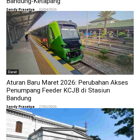
Bandung-Ketapang
Sendy Prasetya
-
02/04/2026
Darat
Aturan Baru Maret 2026: Perubahan Akses
Penumpang Feeder KCJB di Stasiun
Bandung
Sendy Prasetya
-
27/02/2026