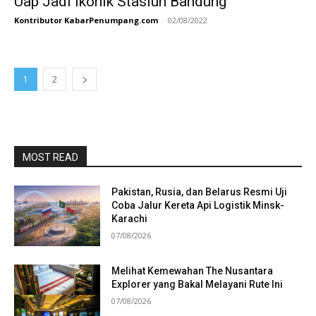
Uap Jadi Ikonik Stasiun Bandung
Kontributor KabarPenumpang.com
-
02/08/2022
1
2
MOST READ
Pakistan, Rusia, dan Belarus Resmi Uji
Coba Jalur Kereta Api Logistik Minsk-
Karachi
07/08/2026
Melihat Kemewahan The Nusantara
Explorer yang Bakal Melayani Rute Ini
07/08/2026