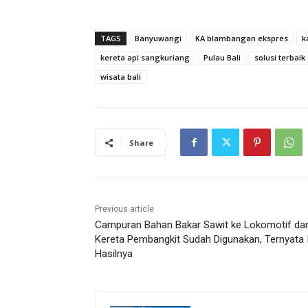
TAGS
Banyuwangi
KA blambangan ekspres
k
kereta api sangkuriang
Pulau Bali
solusi terbaik
wisata bali
Share
Previous article
Campuran Bahan Bakar Sawit ke Lokomotif da
Kereta Pembangkit Sudah Digunakan, Ternyata I
Hasilnya