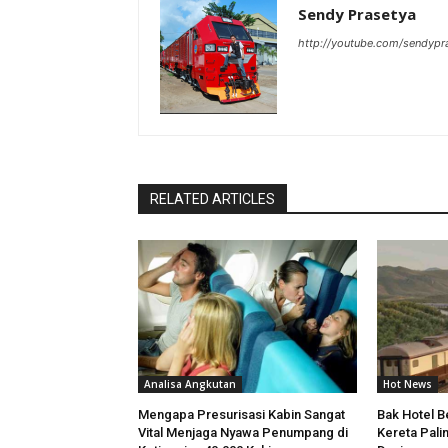
Sendy Prasetya
http://youtube.com/sendypr
RELATED ARTICLES
Analisa Angkutan
Hot News
Mengapa Presurisasi Kabin Sangat
Bak Hotel Be
Vital Menjaga Nyawa Penumpang di
Kereta Pali