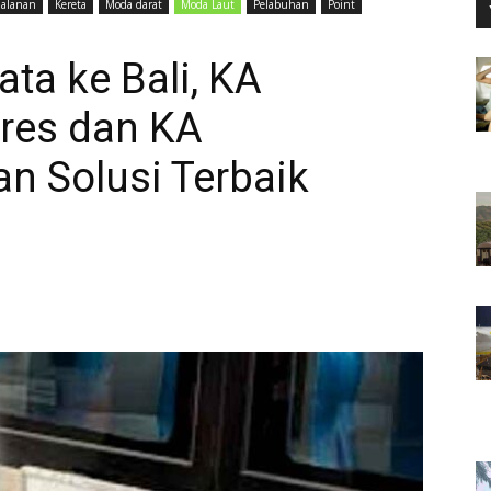
jalanan
Kereta
Moda darat
Moda Laut
Pelabuhan
Point
ta ke Bali, KA
res dan KA
an Solusi Terbaik