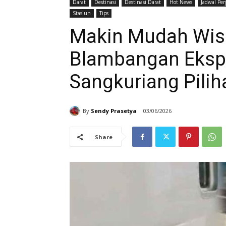
Darat
Destinasi
Destinasi Darat
Hot News
Jadwal Per
Stasiun
Tips
Makin Mudah Wisa
Blambangan Eksp
Sangkuriang Pilih
By
Sendy Prasetya
03/06/2026
Share