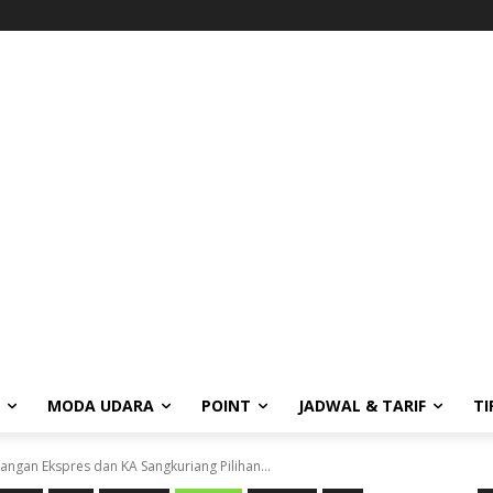
MODA UDARA
POINT
JADWAL & TARIF
TI
ngan Ekspres dan KA Sangkuriang Pilihan...