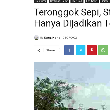
Destinasi
Destinasi Darat
Featured
Hot News
Kereta
Teronggok Sepi, S
Hanya Dijadikan 
By
Kang Hans
05/07/2022
Share