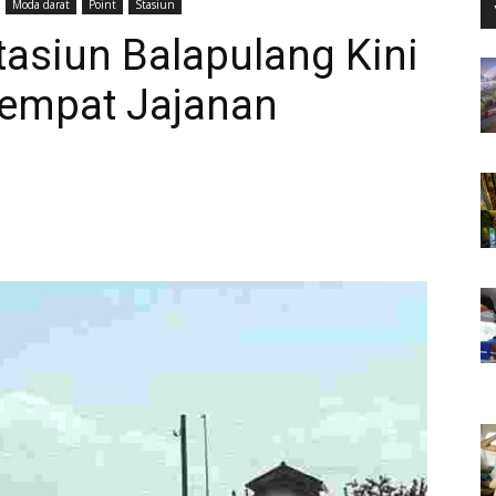
Moda darat
Point
Stasiun
tasiun Balapulang Kini
Tempat Jajanan