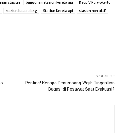
nan stasiun
bangunan stasiun kereta api
Daop V Purwokerto
stasiun balapulang
Stasiun Kereta Api
stasiun non aktif
Next article
to –
Penting! Kenapa Penumpang Wajib Tinggalkan
Bagasi di Pesawat Saat Evakuasi?