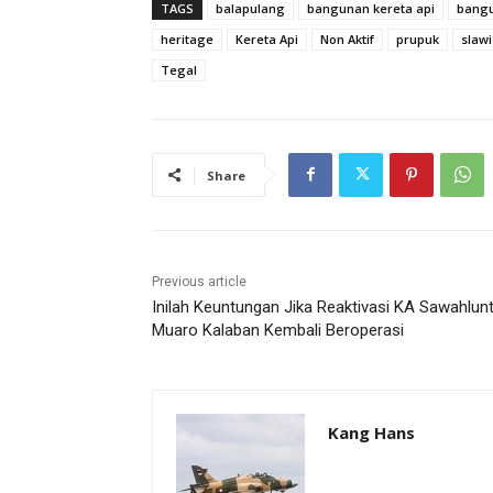
TAGS
balapulang
bangunan kereta api
bangu
heritage
Kereta Api
Non Aktif
prupuk
slawi
Tegal
Share
Previous article
Inilah Keuntungan Jika Reaktivasi KA Sawahlun
Muaro Kalaban Kembali Beroperasi
Kang Hans