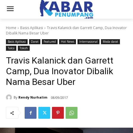
Home
Basis Aplikasi
Travis Kalanick dan Garrett Camp, Dua Inovator
Dibalik Nama Besar Uber
Basis Aplikasi
Darat
Featured
Hot News
Internasional
Moda darat
Taksi
Tokoh
Travis Kalanick dan Garrett
Camp, Dua Inovator Dibalik
Nama Besar Uber
By
Rendy Nurhalim
08/09/2017