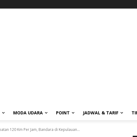
MODA UDARA
POINT
JADWAL & TARIF
TI
patan 120 Km Per Jam, Bandara di Kepulauan...