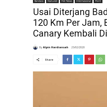
Bandara
Featured
Hot News
Internasional
Point
Usai Diterjang Ba
120 Km Per Jam, 
Canary Kembali D
By
Alpin Hardiansah
25/02/2020
Share