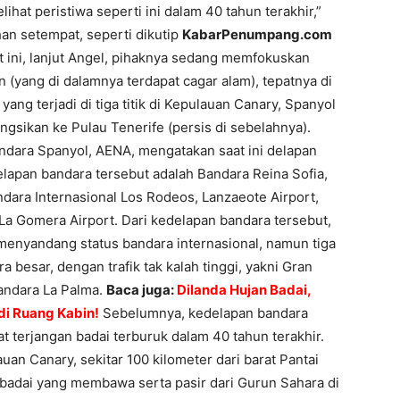
ihat peristiwa seperti ini dalam 40 tahun terakhir,”
han setempat, seperti dikutip
KabarPenumpang.com
aat ini, lanjut Angel, pihaknya sedang memfokuskan
(yang di dalamnya terdapat cagar alam), tepatnya di
ang terjadi di tiga titik di Kepulauan Canary, Spanyol
gsikan ke Pulau Tenerife (persis di sebelahnya).
andara Spanyol, AENA, mengatakan saat ini delapan
lapan bandara tersebut adalah Bandara Reina Sofia,
ndara Internasional Los Rodeos, Lanzaeote Airport,
 La Gomera Airport. Dari kedelapan bandara tersebut,
enyandang status bandara internasional, namun tiga
 besar, dengan trafik tak kalah tinggi, yakni Gran
Bandara La Palma.
Baca juga:
Dilanda Hujan Badai,
di Ruang Kabin!
Sebelumnya, kedelapan bandara
t terjangan badai terburuk dalam 40 tahun terakhir.
uan Canary, sekitar 100 kilometer dari barat Pantai
, badai yang membawa serta pasir dari Gurun Sahara di