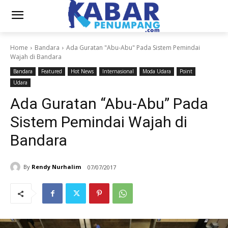
Home
Bandara
Ada Guratan "Abu-Abu" Pada Sistem Pemindai
Wajah di Bandara
Bandara
Featured
Hot News
Internasional
Moda Udara
Point
Udara
Ada Guratan “Abu-Abu” Pada
Sistem Pemindai Wajah di
Bandara
By
Rendy Nurhalim
07/07/2017