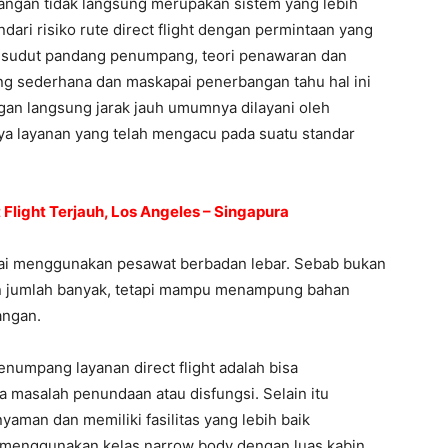
bangan tidak langsung merupakan sistem yang lebih
ari risiko rute direct flight dengan permintaan yang
dari sudut pandang penumpang, teori penawaran dan
g sederhana dan maskapai penerbangan tahu hal ini
gan langsung jarak jauh umumnya dilayani oleh
iaya layanan yang telah mengacu pada suatu standar
t Flight Terjauh, Los Angeles – Singapura
ai menggunakan pesawat berbadan lebar. Sebab bukan
 jumlah banyak, tetapi mampu menampung bahan
angan.
numpang layanan direct flight adalah bisa
a masalah penundaan atau disfungsi. Selain itu
aman dan memiliki fasilitas yang lebih baik
n menggunakan kelas narrow body dengan luas kabin