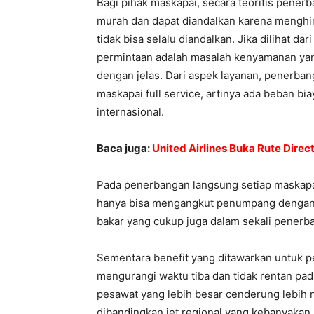
Bagi pihak maskapai, secara teoritis pener
murah dan dapat diandalkan karena menghind
tidak bisa selalu diandalkan. Jika dilihat 
permintaan adalah masalah kenyamanan yan
dengan jelas. Dari aspek layanan, penerban
maskapai full service, artinya ada beban b
internasional.
Baca juga:
United Airlines Buka Rute Direc
Pada penerbangan langsung setiap maskap
hanya bisa mengangkut penumpang dengan
bakar yang cukup juga dalam sekali penerb
Sementara benefit yang ditawarkan untuk pe
mengurangi waktu tiba dan tidak rentan pad
pesawat yang lebih besar cenderung lebih ny
dibandingkan jet regional yang kebanyaka