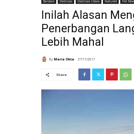
Bandara
Destinasi
Destinasi Udara
Featured
Hot New
Inilah Alasan Men
Penerbangan Lan
Lebih Mahal
By
Maria Okta
07/11/2017
Share