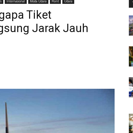
s
Internasional
Moda Udara
Point
Udara
gapa Tiket
gsung Jarak Jauh