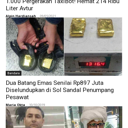
1.000 Pergerakan TaxiBot! Hemat 214 Ribu
Liter Avtur
Alpin Hardiansah
-
09/05/2021
Bandara
Dua Batang Emas Senilai Rp897 Juta
Diselundupkan di Sol Sandal Penumpang
Pesawat
Maria Okta
-
10/10/2019