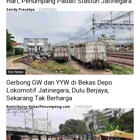
Hari, Penumpang Padati Stasiun Jatinegara
Sendy Prasetya
-
01/09/2025
Hot News
Gerbong GW dan YYW di Bekas Depo
Lokomotif Jatinegara, Dulu Berjaya,
Sekarang Tak Berharga
Kontributor KabarPenumpang.com
-
21/03/2024