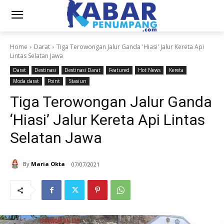
Home
Darat
Tiga Terowongan Jalur Ganda 'Hiasi' Jalur Kereta Api
Lintas Selatan Jawa
Darat
Destinasi
Destinasi Darat
Featured
Hot News
Kereta
Moda darat
Point
Stasiun
Tiga Terowongan Jalur Ganda
‘Hiasi’ Jalur Kereta Api Lintas
Selatan Jawa
By
Maria Okta
07/07/2021