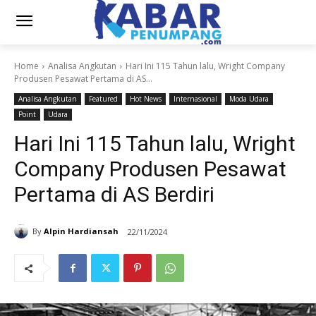
Home
Analisa Angkutan
Hari Ini 115 Tahun lalu, Wright Company
Produsen Pesawat Pertama di AS...
Analisa Angkutan
Featured
Hot News
Internasional
Moda Udara
Point
Udara
Hari Ini 115 Tahun lalu, Wright
Company Produsen Pesawat
Pertama di AS Berdiri
By
Alpin Hardiansah
22/11/2024