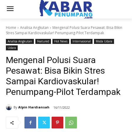
Home
Analisa Angkutan
Mengenal Polusi Suara Pesawat: Bisa Bikin
Stres Sampai Kardiovaskular! Penumpang-Pilot Terdampak
Analisa Angkutan
Featured
Hot News
Internasional
Moda Udara
Udara
Mengenal Polusi Suara
Pesawat: Bisa Bikin Stres
Sampai Kardiovaskular!
Penumpang-Pilot Terdampak
By
Alpin Hardiansah
16/11/2022